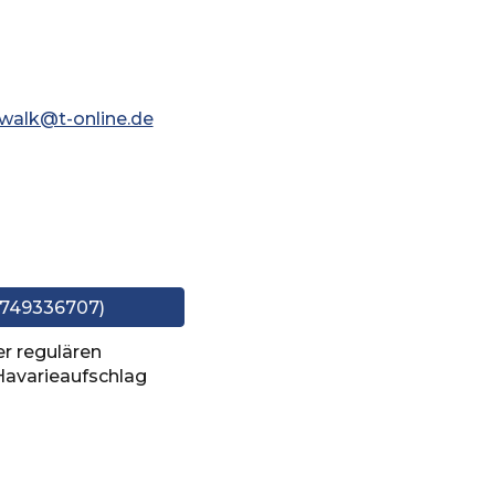
walk@t-online.de
01749336707)
er regulären
Havarieaufschlag