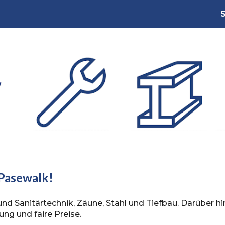
S
ip to main content
Skip to navigat
Pasewalk!
nd Sanitärtechnik, Zäune, Stahl und Tiefbau.
Darüber hi
ng und faire Preise.